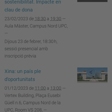
sostenibilitat. Impacte en
clau de dona
23/02/2023
de
18:30
a
19:30
—
Aula Màster, Campus Nord UPC
,
—
Dijous 23 de febrer, 18:30 h,
sessió presencial amb
inscripció prèvia
Xina: un país ple
d'oportunitats
01/12/2023
de
11:00
a
13:00
—
Vertex Building, Plaça Eusebi
Güell n.6, Campus Nord de la
UPC, Room VS 208
,
—