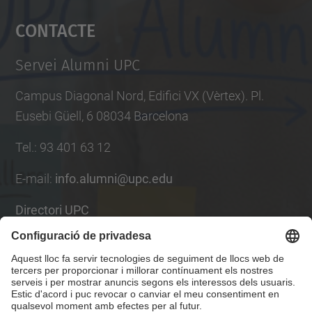
Contacte
powered by
Usercentrics Consent
Management Platform
Servei Alumni UPC
Campus Diagonal Nord, Edifici VX (Vèrtex). Pl.
Eusebi Güell, 6 08034 Barcelona
Tel.
:
93 401 63 12
E-mail
:
info.alumni@upc.edu
Directori UPC
Formulari de contacte
Llista Xarxes Socials