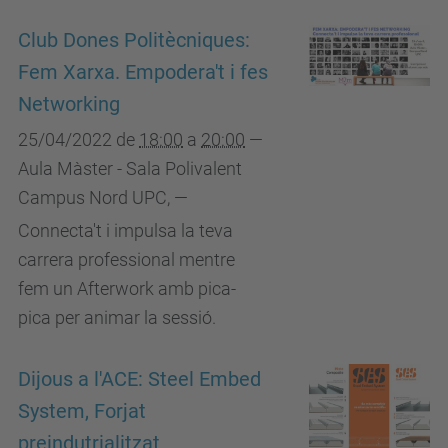
Club Dones Politècniques:
Fem Xarxa. Empodera't i fes
Networking
25/04/2022
de
18:00
a
20:00
—
Aula Màster - Sala Polivalent
Campus Nord UPC
,
—
Connecta't i impulsa la teva
carrera professional mentre
fem un Afterwork amb pica-
pica per animar la sessió.
Dijous a l'ACE: Steel Embed
System, Forjat
preindutrialitzat