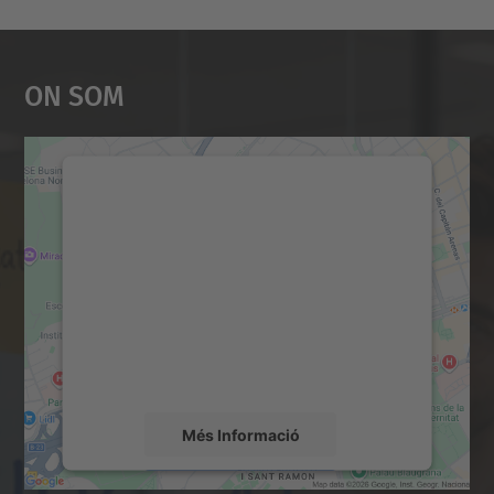
On Som
Necessitem el vostre
consentiment per carregar el
servei Google Maps!
Utilitzem un servei de tercers per incrustar
contingut del mapa que pugui recollir dades
sobre la vostra activitat. Reviseu-ne els
detalls i accepteu el servei per veure el
mapa.
Més Informació
Accepta