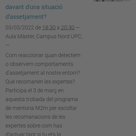
davant d'una situació
d'assetjament?
03/03/2022
de
18:30
a
20:30
—
Aula Màster, Campus Nord UPC
,
—
Com reaccionar quan detectem
o observem comportaments
d'assetjament al nostre entorn?
Què recomanen les expertes?
Participa el 3 de març en
aquesta trobada del programa
de mentoria M2m per escoltar
les recomanacions de les
expertes sobre com has
d'actuar tant si tu ets la