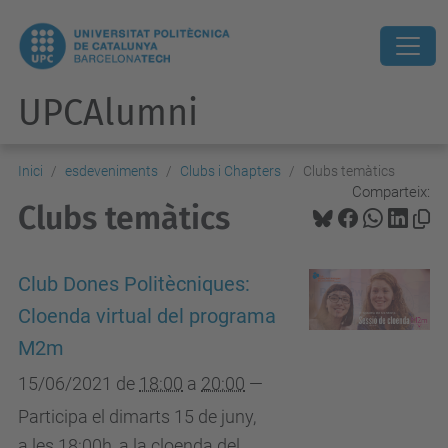
UPCAlumni
Inici
esdeveniments
Clubs i Chapters
Clubs temàtics
Comparteix:
Clubs temàtics
Club Dones Politècniques:
Cloenda virtual del programa
M2m
15/06/2021
de
18:00
a
20:00
—
Participa el dimarts 15 de juny,
a les 18:00h, a la cloenda del