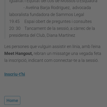
Igualtat i Equitat del cos de Mossos d'Esquadra
/
-
Avelina Barja Rodríguez, advocada
c
laboralista fundadora de Sammos Legal
a
19:45 Espai obert de preguntes i consultes
/
20: 30 Tancament de la sessió, a càrrec de la
e
presidenta del Club, Diana Martínez
s
d
Les persones que vulguin assistir en línia,
amb l’eina
e
Meet Hangout,
rebran un
missatge una vegada feta
v
la inscripció, indicant com connectar-te a la sessió.
e
n
Inscriu-t’hi
i
m
e
n
Home