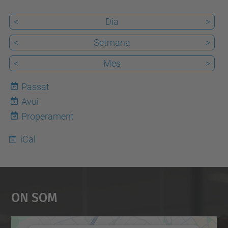
t
s
<
Dia
>
/
<
Setmana
>
c
l
<
Mes
>
u
Passat
b
Avui
s
9
Properament
-
i
iCal
-
c
h
On Som
a
p
t