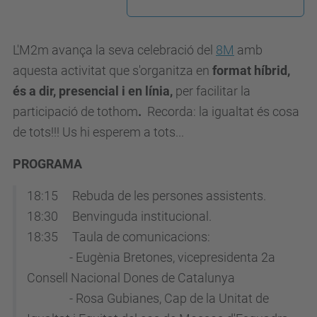
/
a
L'M2m avança la seva celebració del
8M
amb
l
aquesta activitat que s'organitza en
format híbrid,
u
és a dir, presencial i en línia,
per facilitar la
m
participació de tothom
.
Recorda: la igualtat és cosa
n
de tots!!! Us hi esperem a tots...
i
.
PROGRAMA
u
18:15 Rebuda de les persones assistents.
p
18:30 Benvinguda institucional.
c
18:35 Taula de comunicacions:
.
- Eugènia Bretones, v
icepresidenta 2a
e
Consell Nacional Dones de Catalunya
d
- Rosa Gubianes,
Cap de la Unitat de
u