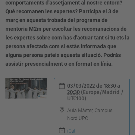
comportaments d'assetjament al nostre entorn?
Què recomanen les expertes? Participa el 3 de
març en aquesta trobada del programa de
mentoria M2m per escoltar les recomanacions de
les expertes sobre com has d'actuar tant si tu ets la
persona afectada com si estàs informada que
alguna persona pateix aquesta situació. Podràs
assistir presencialment o en format en línia.
h
03/03/2022
de
18:30
a
t
20:30
(Europe/Madrid /
UTC100)
t
p
Aula Màster, Campus
s
Nord UPC
:
iCal
/